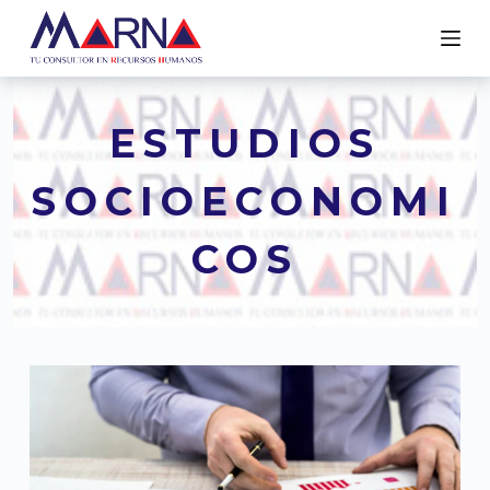
S
A
L
T
ESTUDIOS
A
R
SOCIOECONOMI
A
L
COS
C
O
N
T
E
N
I
D
O